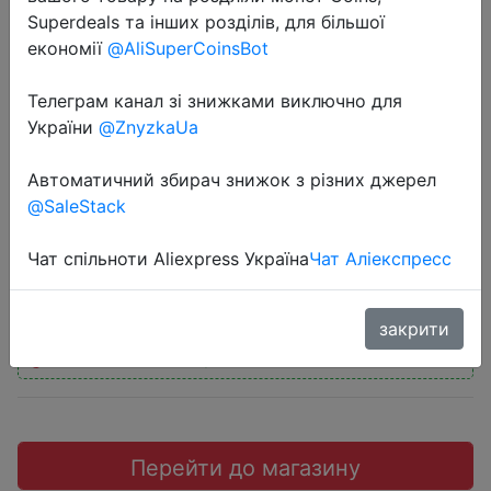
Superdeals та інших розділів, для більшої
економії
@AliSuperCoinsBot
Телеграм канал зі знижками виключно для
2022-04-21
України
@ZnyzkaUa
Трусики-бикини женские х/б, 3
Автоматичний збирач знижок з різних джерел
шт./компл.
@SaleStack
$2.99
Чат спільноти Aliexpress Україна
Чат Аліекспресс
закрити
Промокод:
"$1/1"
Перейти до магазину