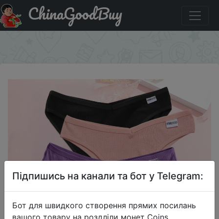
ChinaGoodBuy
Купити по знижці $1/1 Трусики-бикини женские х/б, 3
шт./компл.
×
Підпишись на канали та бот у Telegram:
Бот для швидкого створення прямих посилань
вашого товару на роздліли монет Coins,