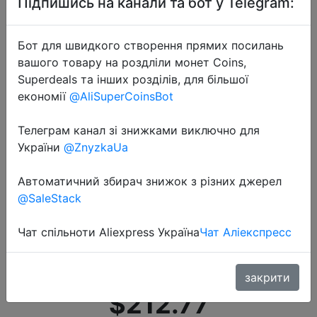
Підпишись на канали та бот у Telegram:
Бот для швидкого створення прямих посилань
вашого товару на роздліли монет Coins,
Superdeals та інших розділів, для більшої
економії
@AliSuperCoinsBot
Телеграм канал зі знижками виключно для
2022-04-21
України
@ZnyzkaUa
Новый процессор AMD Ryzen 5
5600X R5 5600X процессор для
Автоматичний збирач знижок з різних джерел
настольных ПК геймерский
@SaleStack
процессор 3,7 ГГц 6-ядерный 12-
поточный 7NM 100-000000065
Чат спільноти Aliexpress Україна
Чат Аліекспресс
AM4 аксессуары
закрити
$212.77