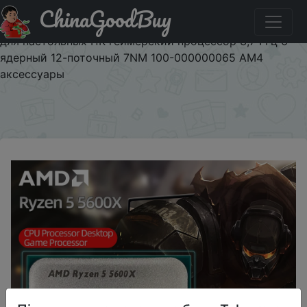
ChinaGoodBuy
Промокод на знижку NM2IVW93XE04 Новый
процессор AMD Ryzen 5 5600X R5 5600X процессор
для настольных ПК геймерский процессор 3,7 ГГц 6-
ядерный 12-поточный 7NM 100-000000065 AM4
аксессуары
×