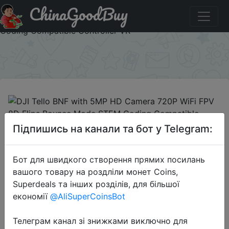
ChinaGoodBuy
Промокод на знижку 1eead9 DJI Tello BNF with 5MP HD
Camera 720P WiFi FPV 8D Flips Bounce Mode STEM
Coding Compatible Controller VR
×
2018-06-16
Підпишись на канали та бот у Telegram:
DJI Tello BNF with 5MP HD Camera
720P WiFi FPV 8D Flips Bounce
Бот для швидкого створення прямих посилань
Mode STEM Coding Compatible
вашого товару на роздліли монет Coins,
Controller VR
Superdeals та інших розділів, для більшої
економії
@AliSuperCoinsBot
$93.09
Телеграм канал зі знижками виключно для