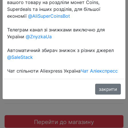
вашого товару на роздліли монет Coins,
Superdeals та інших розділів, для більшої
економії
@AliSuperCoinsBot
Телеграм канал зі знижками виключно для
2022-04-20
України
@ZnyzkaUa
Футболка TBOE женская 95%
Хлопок 5% Лайкра светло-желтый
Автоматичний збирач знижок з різних джерел
@SaleStack
$0.98
Чат спільноти Aliexpress Україна
Чат Аліекспресс
закрити
Sale
Перейти до магазину