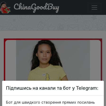
ChinaGoodBuy
Акція на Футболка TBOE женская 95% Хлопок 5%
Лайкра светло-желтый
×
Підпишись на канали та бот у Telegram:
Бот для швидкого створення прямих посилань