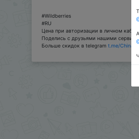
Т
#Wildberries
#RU
Цена при авторизации в личном кабин
А
Поделись с друзьями нашими сервис
@
Больше скидок в telegram
t.me/ChinaG
Ч