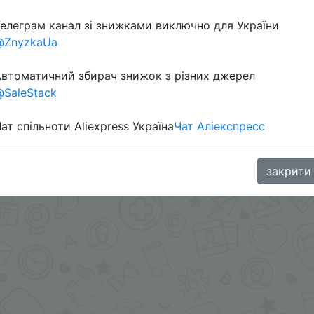
елеграм канал зі знижками виключно для України
@ZnyzkaUa
ете.
втоматичний збирач знижок з різних джерел
ами - @SKIDKOVOZ
SaleStack
oodBuy
ат спільноти Aliexpress Україна
Чат Аліекспресс
закрити