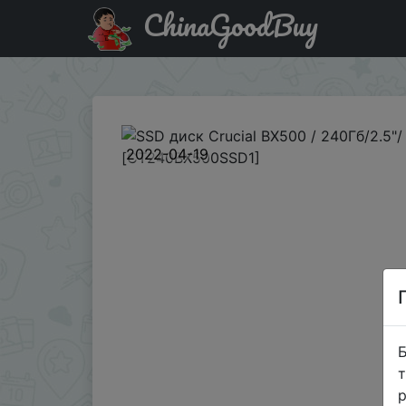
ChinaGoodBuy
Акція на SSD диск Crucial BX500 / 240Гб/2.5"/ Sata III
2022-04-19
Б
т
р