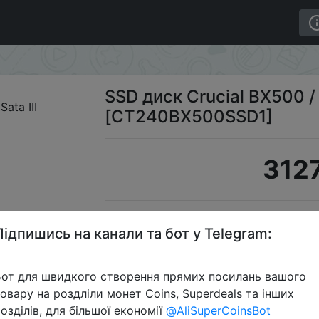
 [CT240BX500SSD1]
SSD диск Crucial BX500 / 
[CT240BX500SSD1]
3127
S
Підпишись на канали та бот у Telegram:
от для швидкого створення прямих посилань вашого
овару на роздліли монет Coins, Superdeals та інших
Перейти 
озділів, для більшої економії
@AliSuperCoinsBot