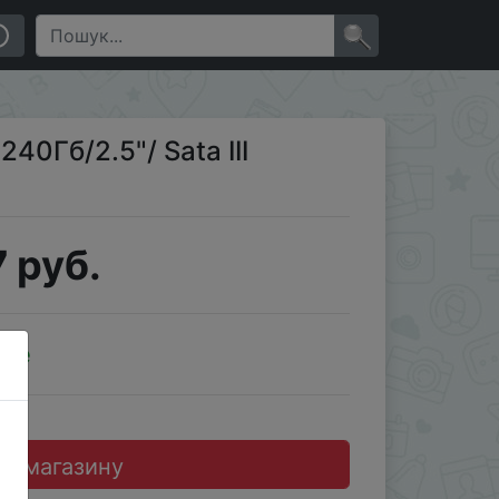
×
240Гб/2.5"/ Sata III
 руб.
ale
до магазину