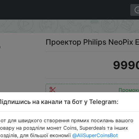
sy NPX440
Проектор Philips NeoPix
9990
Промок
Підпишись на канали та бот у Telegram:
от для швидкого створення прямих посилань вашого
Перейти 
овару на роздліли монет Coins, Superdeals та інших
озділів, для більшої економії
@AliSuperCoinsBot