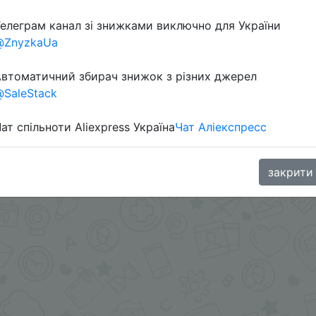
елеграм канал зі знижками виключно для України
oodBuy
@ZnyzkaUa
втоматичний збирач знижок з різних джерел
SaleStack
ат спільноти Aliexpress Україна
Чат Аліекспресс
закрити