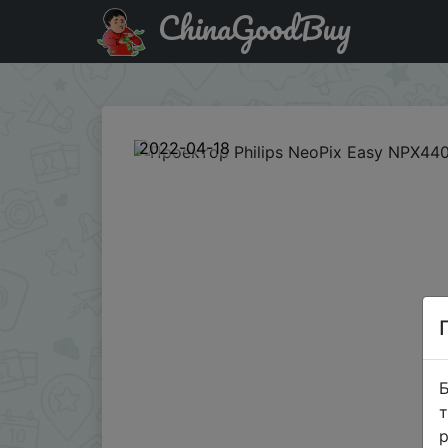
ChinaGoodBuy
Купити по знижці заменить Проектор Philips NeoPix Ea
2022-04-18
Б
т
р