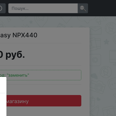
×
 Easy NPX440
 руб.
од:
"заменить"
до магазину