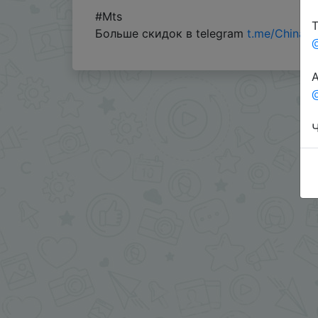
#Mts
Т
Больше скидок в telegram
t.me/ChinaG
А
@
Ч