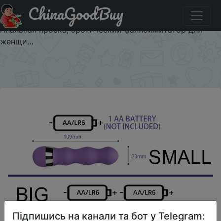
ChinaGoodBuy
Придбати Точечный вагинальный фаллоимитатор,
вибраторы для женщин, мастурбатор, анальная
Анальная пробка, эротический фаллоимитатор для
женщи…
×
Підпишись на канали та бот у Telegram: