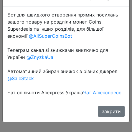
Бот для швидкого створення прямих посилань
вашого товару на роздліли монет Coins,
Superdeals та інших розділів, для більшої
економії
@AliSuperCoinsBot
2022-04-18
Телеграм канал зі знижками виключно для
Точечный вагинальный
України
@ZnyzkaUa
фаллоимитатор, вибраторы для
Автоматичний збирач знижок з різних джерел
женщин, мастурбатор, анальная
@SaleStack
Анальная пробка, эротический
фаллоимитатор для женщи…
Чат спільноти Aliexpress Україна
Чат Аліекспресс
$0.76
закрити