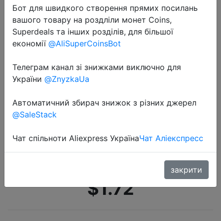
Бот для швидкого створення прямих посилань
вашого товару на роздліли монет Coins,
Superdeals та інших розділів, для більшої
економії
@AliSuperCoinsBot
Телеграм канал зі знижками виключно для
2022-04-18
України
@ZnyzkaUa
Медицинские
многофункциональные
Автоматичний збирач знижок з різних джерел
дезинфицирующие палочки, 50
@SaleStack
шт., для макияжа, йода,
Одноразовые Медицинские
Чат спільноти Aliexpress Україна
Чат Аліекспресс
Ватные палочки
закрити
$1.72