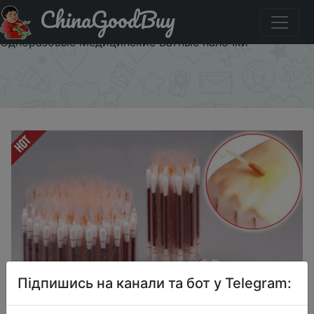
ChinaGoodBuy
Придбати Медицинские многофункциональные
дезинфицирующие палочки, 50 шт., для макияжа, йода,
Одноразовые Медицинские Ватные палочки
×
Підпишись на канали та бот у Telegram: