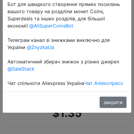
Бот для швидкого створення прямих посилань
вашого товару на роздліли монет Coins,
Superdeals та інших розділів, для більшої
економії
@AliSuperCoinsBot
Телеграм канал зі знижками виключно для
України
@ZnyzkaUa
2022-04-17
Случайные мешки для мусора для
Автоматичний збирач знижок з різних джерел
собак, безопасные нетоксичные
@SaleStack
мешки для отходов Mascotas,
мешки для собак, диспансер для
Чат спільноти Aliexpress Україна
Чат Аліекспресс
домашних животных, …
закрити
$1.35