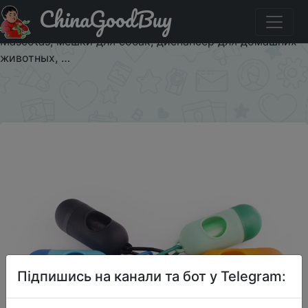
ChinaGoodBuy
Придбати по акціи Случайные мешки для мусора для
собак, безопасные нетоксичные мешки для отходов
Mascotas, мешки для собак, диспансер для домашних
животных, …
×
Підпишись на канали та бот у Telegram: