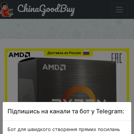
ChinaGoodBuy
Паридбати з промокодом APRELCNAMI Процессор
AMD Ryzen 9 5950X Vermeer AM4 100-100000059WOF
×
Підпишись на канали та бот у Telegram:
Бот для швидкого створення прямих посилань