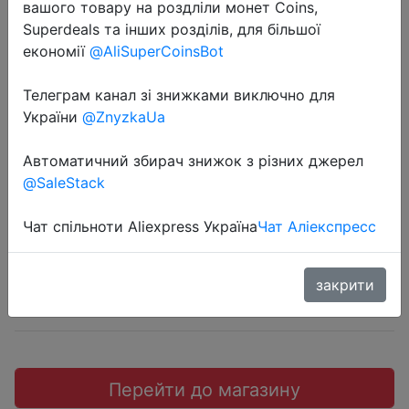
вашого товару на роздліли монет Coins,
Superdeals та інших розділів, для більшої
економії
@AliSuperCoinsBot
Телеграм канал зі знижками виключно для
2022-04-17
України
@ZnyzkaUa
Процессор AMD Ryzen 9 5950X
Vermeer AM4 100-100000059WOF
Автоматичний збирач знижок з різних джерел
@SaleStack
56774.7 руб.
Чат спільноти Aliexpress Україна
Чат Аліекспресс
закрити
Промокод:
"APRELCNAMI"
Перейти до магазину