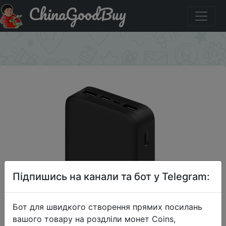
ChinaGoodBuy
Придбати Внешний аккумулятор Xiaomi Redmi
20000mAh 18W Fast Charge Black (VXN4304GL)
×
Підпишись на канали та бот у Telegram:
Бот для швидкого створення прямих посилань
вашого товару на роздліли монет Coins,