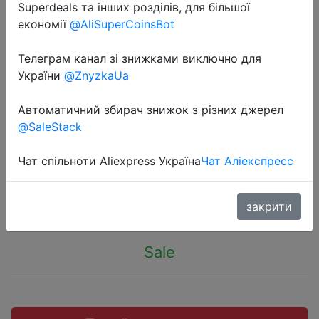
Superdeals та інших розділів, для більшої
економії
@AliSuperCoinsBot
Телеграм канал зі знижками виключно для
України
@ZnyzkaUa
2022-04-15
Внешний аккумулятор Xiaomi
Автоматичний збирач знижок з різних джерел
Redmi 20000mAh 18W Fast Charge
@SaleStack
Black (VXN4304GL)
Чат спільноти Aliexpress Україна
Чат Аліекспресс
1490 руб.
закрити
Sale