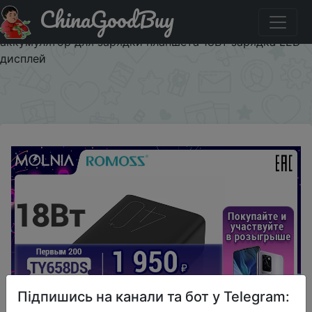
ChinaGoodBuy
Код на знижку TY658DS повер банк ROMOSS PEA40
Zeus 40000мАч power bank для телефонаВнешний
аккумулятор для зарядки планшета 18Вт зарядка LED-
дисплей
×
Підпишись на канали та бот у Telegram: