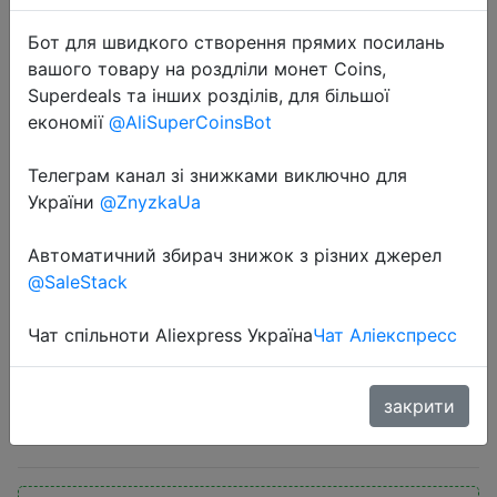
Бот для швидкого створення прямих посилань
вашого товару на роздліли монет Coins,
Superdeals та інших розділів, для більшої
економії
@AliSuperCoinsBot
Телеграм канал зі знижками виключно для
2022-04-15
України
@ZnyzkaUa
повер банк ROMOSS PEA40 Zeus
40000мАч power bank для
Автоматичний збирач знижок з різних джерел
телефонаВнешний аккумулятор
@SaleStack
для зарядки планшета 18Вт
зарядка LED-дисплей
Чат спільноти Aliexpress Україна
Чат Аліекспресс
закрити
1950 руб.