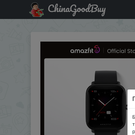
ChinaGoodBuy
Паридбати з промокодом $10/10 Смарт-часы Amazfit Bip
Б
т
р