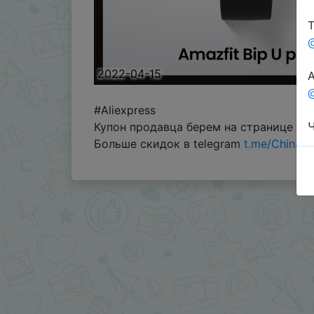
Т
2022-04-15
А
@
#Aliexpress
Ч
Купон продавца берем на странице тов
Больше скидок в telegram
t.me/ChinaG