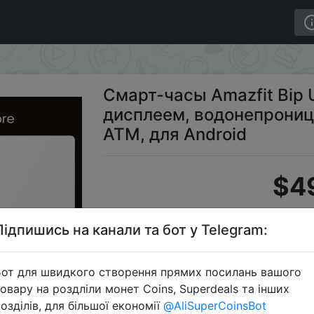
 U Pro с цветным дисплеем, водонепроницаемые до 60 А
Смарт-часы Amazfit Bip 
дисплеем, водонепроница
АТМ, для Android
$4
Підпишись на канали та бот у Telegram:
Промо
от для швидкого створення прямих посилань вашого
овару на роздліли монет Coins, Superdeals та інших
озділів, для більшої економії
@AliSuperCoinsBot
Перейти 