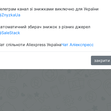
елеграм канал зі знижками виключно для України
@ZnyzkaUa
втоматичний збирач знижок з різних джерел
SaleStack
ат спільноти Aliexpress Україна
Чат Аліекспресс
ара под ценой.
oodBuy
закрити