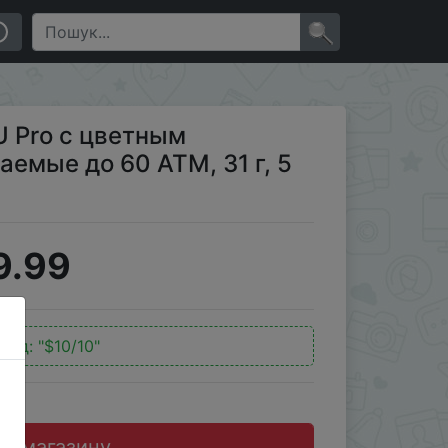
ТМ, 31 г, 5 АТМ, для Android
×
U Pro с цветным
емые до 60 АТМ, 31 г, 5
9.99
код:
"$10/10"
до магазину