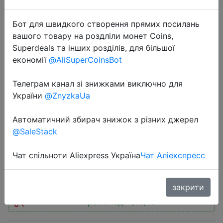
Бот для швидкого створення прямих посилань
вашого товару на роздліли монет Coins,
Superdeals та інших розділів, для більшої
економії
@AliSuperCoinsBot
2022-04-15
Смарт-часы Amazfit Bip U Pro с
Телеграм канал зі знижками виключно для
цветным дисплеем,
України
@ZnyzkaUa
водонепроницаемые до 60 АТМ,
Автоматичний збирач знижок з різних джерел
31 г, 5 АТМ, для Android
@SaleStack
Чат спільноти Aliexpress Україна
Чат Аліекспресс
$49.99
закрити
Промокод:
"$10/10"