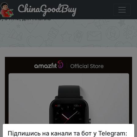
ChinaGoodBuy
Код на знижку $10/10 Смарт-часы Amazfit Bip U Pro с
цветным дисплеем, водонепроницаемые до 60 АТМ, 31
г, 5 АТМ, для Android
×
Підпишись на канали та бот у Telegram: