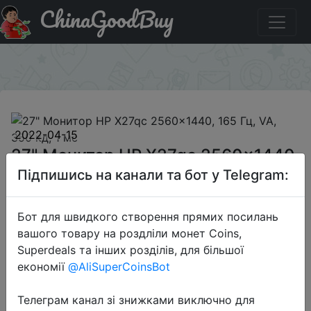
ChinaGoodBuy
Придбати 27" Монитор HP X27qc 2560x1440, 165 Гц,
VA, 350 кд, 1 мс
×
2022-04-15
27" Монитор HP X27qc 2560x1440,
165 Гц, VA, 350 кд, 1 мс
Підпишись на канали та бот у Telegram:
Бот для швидкого створення прямих посилань
22999 руб.
вашого товару на роздліли монет Coins,
Superdeals та інших розділів, для більшої
економії
@AliSuperCoinsBot
Sale
Телеграм канал зі знижками виключно для