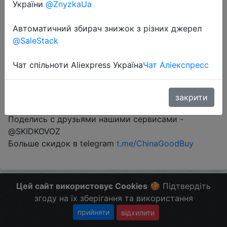
України
@ZnyzkaUa
Автоматичний збирач знижок з різних джерел
Перейти до магазину
@SaleStack
Чат спільноти Aliexpress Україна
Чат Аліекспресс
#Mvideo #RU
#RU
За ту же цену в Эльдорадо -
go.chinagb.ru/kZFsL
закрити
С бонусами выйдет еще дешевле.
Поделись с друзьями нашими сервисами -
@SKIDKOVOZ
Больше скидок в telegram
t.me/ChinaGoodBuy
Цей сайт використовує Cookies
🍪 Підтвердіть
згоду на їх зберігання та використання
прийняти
відхилити