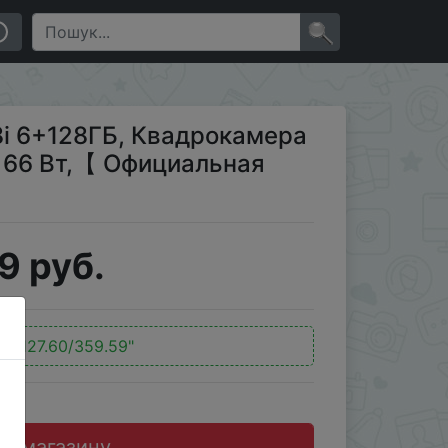
66 Вт,【 Официальная гарантия】
×
i 6+128ГБ, Квадрокамера
 66 Вт,【 Официальная
9 руб.
:
"$127.60/359.59"
до магазину