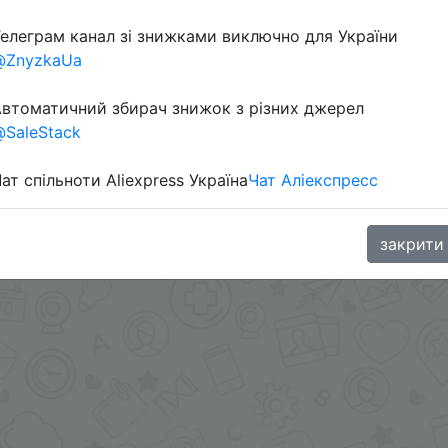
елеграм канал зі знижками виключно для України
@ZnyzkaUa
втоматичний збирач знижок з різних джерел
ара под ценой.
SaleStack
ами - @SKIDKOVOZ
oodBuy
ат спільноти Aliexpress Україна
Чат Аліекспресс
закрити