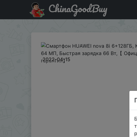
ChinaGoodBuy
Купити по знижці $127.60/359.59 Смартфон HUAWEI no
2022-04-15
Б
т
р