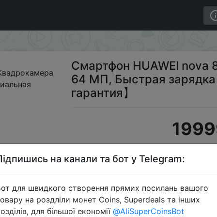
va 8i 6+128ГБ, Квадрокамера 64 МП, Быстрая зарядка 
Смартфон HUAWEI nova 8
64 МП, Быстрая зарядка
гарантия】
1999
Підпишись на канали та бот у Telegram:
Промокод
от для швидкого створення прямих посилань вашого
овару на роздліли монет Coins, Superdeals та інших
озділів, для більшої економії
@AliSuperCoinsBot
Перейти 