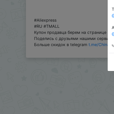
Т
#Aliexpress
#RU #TMALL
А
Купон продавца берем на странице тов
@
Поделись с друзьями нашими сервис
Больше скидок в telegram
t.me/ChinaG
Ч