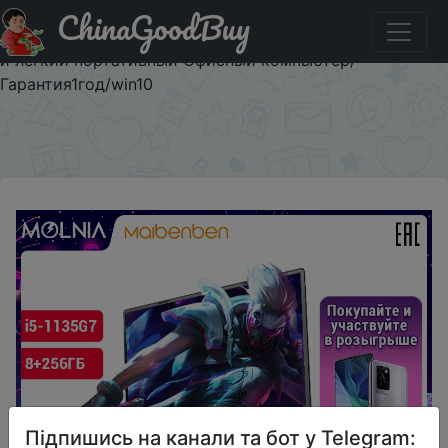
ChinaGoodBuy
Промокод на знижку $214.71/$791 Ноутбук MAIBENBEN
M535 i5-1135G7 MX450 2G 8ГБ+512ГБSSD 15,6\"тонкий
и легкий портативный Офисный компьютер/
Гарантия1год/win10
×
Підпишись на канали та бот у Telegram: