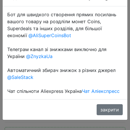
Бот для швидкого створення прямих посилань
вашого товару на роздліли монет Coins,
Superdeals та інших розділів, для більшої
економії
@AliSuperCoinsBot
2022-04-15
Телеграм канал зі знижками виключно для
Ноутбук MAIBENBEN M535 i5-
України
@ZnyzkaUa
1135G7 MX450 2G 8ГБ+512ГБSSD
Автоматичний збирач знижок з різних джерел
15,6\"тонкий и легкий портативный
@SaleStack
Офисный компьютер/
Гарантия1год/win10
Чат спільноти Aliexpress Україна
Чат Аліекспресс
56990 руб.
закрити