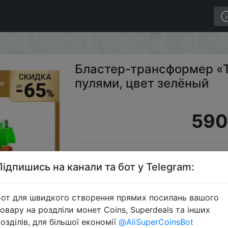
тан», стреляет мягкими пулями, цвет зелёный
Бластер-трансформер «Т
пулями, цвет зелёный
590
Промок
Підпишись на канали та бот у Telegram:
от для швидкого створення прямих посилань вашого
овару на роздліли монет Coins, Superdeals та інших
Перейти 
озділів, для більшої економії
@AliSuperCoinsBot