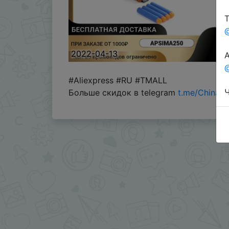
Т
2022-04-13
А
@
#Aliexpress #RU #TMALL
Ч
Больше скидок в telegram
t.me/ChinaG