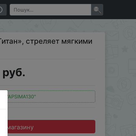
×
итан», стреляет мягкими
 руб.
од:
"APSIMA130"
до магазину