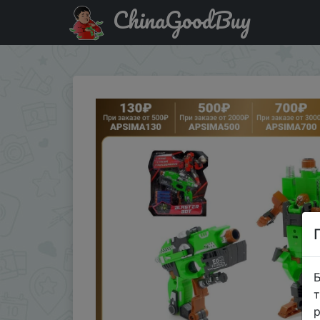
ChinaGoodBuy
Купити по знижці APSIMA130 Бластер-трансформер «Ти
Б
т
р