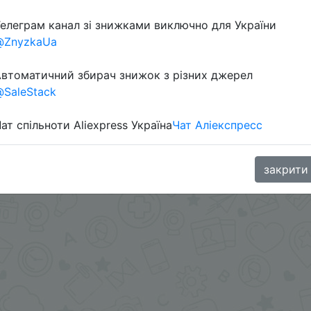
елеграм канал зі знижками виключно для України
@ZnyzkaUa
втоматичний збирач знижок з різних джерел
SaleStack
ат спільноти Aliexpress Україна
Чат Аліекспресс
oodBuy
закрити