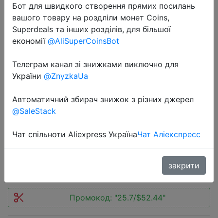
Бот для швидкого створення прямих посилань
вашого товару на роздліли монет Coins,
Superdeals та інших розділів, для більшої
економії
@AliSuperCoinsBot
Телеграм канал зі знижками виключно для
2022-04-13
України
@ZnyzkaUa
Настольный увлажнитель воздуха
Bear JSQ-F50D2 для дома,
Автоматичний збирач знижок з різних джерел
спальни, офиса, объём
@SaleStack
резервуара 5 л, ароматерапия
Чат спільноти Aliexpress Україна
Чат Аліекспресс
2550 руб.
закрити
Промокод:
"25.7/$52.44"