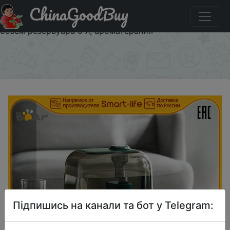
ChinaGoodBuy
Код на знижку 25.7/$52.44 Настольный увлажнитель
воздуха Bear JSQ-F50D2 для дома, спальни, офиса,
объём резервуара 5 л, ароматерапия
×
Підпишись на канали та бот у Telegram: