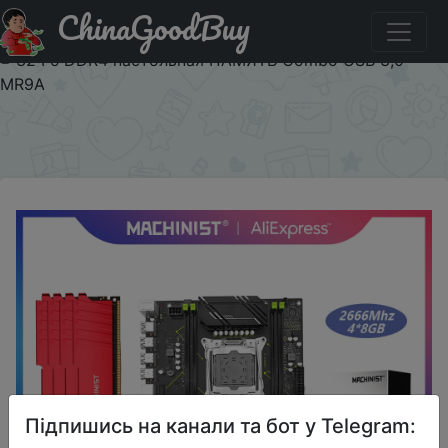
ChinaGoodBuy
Акція на MACHINIST X99 Kit материнская плата LGA
2011-3 набор с процессором Xeon E5 2640 V3 CPU 4x8
= 32 Гб DDR4 настольная ПАМЯТЬ Combo USB 3,0
MR9A
×
Підпишись на канали та бот у Telegram: