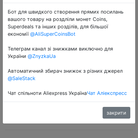
Бот для швидкого створення прямих посилань
вашого товару на роздліли монет Coins,
Superdeals та інших розділів, для більшої
економії
@AliSuperCoinsBot
Телеграм канал зі знижками виключно для
2022-04-13
України
@ZnyzkaUa
MACHINIST X99 Kit материнская
плата LGA 2011-3 набор с
Автоматичний збирач знижок з різних джерел
процессором Xeon E5 2640 V3
@SaleStack
CPU 4x8 = 32 Гб DDR4 настольная
ПАМЯТЬ Combo USB 3,0 MR9A
Чат спільноти Aliexpress Україна
Чат Аліекспресс
закрити
15709 руб.